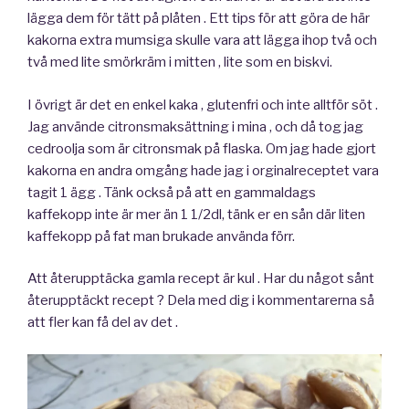
lägga dem för tätt på plåten . Ett tips för att göra de här
kakorna extra mumsiga skulle vara att lägga ihop två och
två med lite smörkräm i mitten , lite som en biskvi.
I övrigt är det en enkel kaka , glutenfri och inte alltför söt .
Jag använde citronsmaksättning i mina , och då tog jag
cedroolja som är citronsmak på flaska. Om jag hade gjort
kakorna en andra omgång hade jag i orginalreceptet vara
tagit 1 ägg . Tänk också på att en gammaldags
kaffekopp inte är mer än 1 1/2dl, tänk er en sån där liten
kaffekopp på fat man brukade använda förr.
Att återupptäcka gamla recept är kul . Har du något sånt
återupptäckt recept ? Dela med dig i kommentarerna så
att fler kan få del av det .