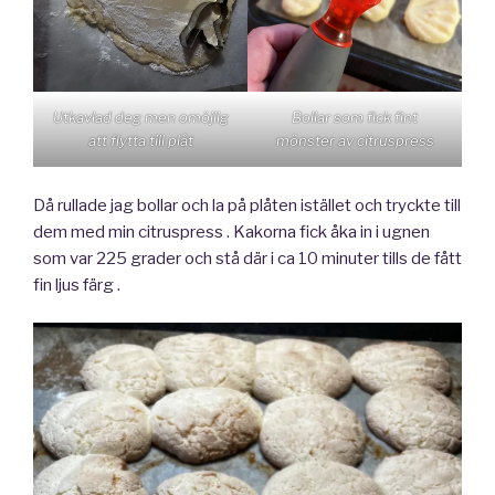
Utkavlad deg men omöjlig
Bollar som fick fint
att flytta till plåt
mönster av citruspress
Då rullade jag bollar och la på plåten istället och tryckte till
dem med min citruspress . Kakorna fick åka in i ugnen
som var 225 grader och stå där i ca 10 minuter tills de fått
fin ljus färg .