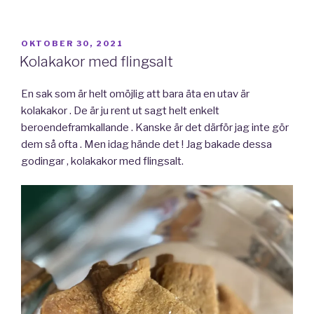
PUBLICERAT
OKTOBER 30, 2021
Kolakakor med flingsalt
En sak som är helt omöjlig att bara äta en utav är
kolakakor . De är ju rent ut sagt helt enkelt
beroendeframkallande . Kanske är det därför jag inte gör
dem så ofta . Men idag hände det ! Jag bakade dessa
godingar , kolakakor med flingsalt.