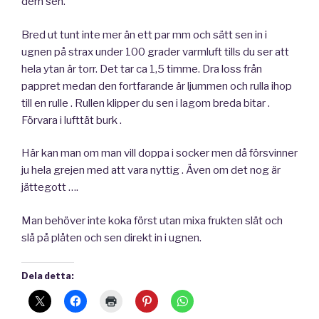
dem sen.
Bred ut tunt inte mer än ett par mm och sätt sen in i
ugnen på strax under 100 grader varmluft tills du ser att
hela ytan är torr. Det tar ca 1,5 timme. Dra loss från
pappret medan den fortfarande är ljummen och rulla ihop
till en rulle . Rullen klipper du sen i lagom breda bitar .
Förvara i lufttät burk .
Här kan man om man vill doppa i socker men då försvinner
ju hela grejen med att vara nyttig . Även om det nog är
jättegott ….
Man behöver inte koka först utan mixa frukten slät och
slå på plåten och sen direkt in i ugnen.
Dela detta: