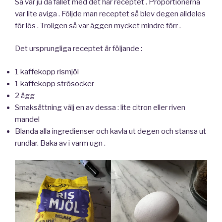
Så var ju då fallet med det här receptet . Proportionerna
var lite aviga . Följde man receptet så blev degen alldeles
för lös . Troligen så var äggen mycket mindre förr .
Det ursprungliga receptet är följande :
1 kaffekopp rismjöl
1 kaffekopp strösocker
2 ägg
Smaksättning välj en av dessa : lite citron eller riven
mandel
Blanda alla ingredienser och kavla ut degen och stansa ut
rundlar. Baka av i varm ugn .