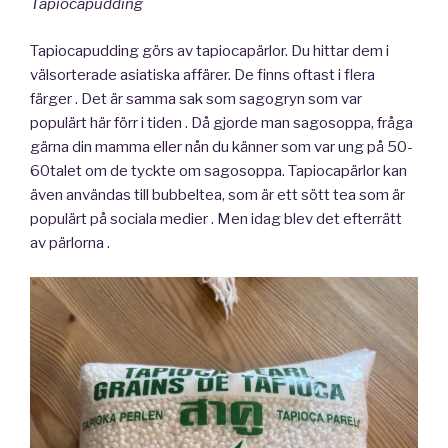
Tapiocapudding
Tapiocapudding görs av tapiocapärlor. Du hittar dem i
välsorterade asiatiska affärer. De finns oftast i flera
färger . Det är samma sak som sagogryn som var
populärt här förr i tiden . Då gjorde man sagosoppa, fråga
gärna din mamma eller nån du känner som var ung på 50-
60talet om de tyckte om sagosoppa. Tapiocapärlor kan
även användas till bubbeltea, som är ett sött tea som är
populärt på sociala medier . Men idag blev det efterrätt
av pärlorna .