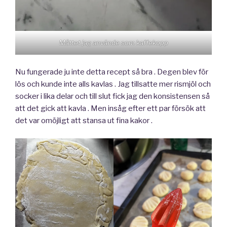
Måttet jag använde som kaffekopp
Nu fungerade ju inte detta recept så bra . Degen blev för
lös och kunde inte alls kavlas . Jag tillsatte mer rismjöl och
socker i lika delar och till slut fick jag den konsistensen så
att det gick att kavla . Men insåg efter ett par försök att
det var omöjligt att stansa ut fina kakor .