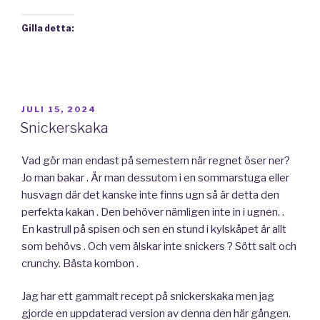
Gilla detta:
PUBLICERAT
JULI 15, 2024
Snickerskaka
Vad gör man endast på semestern när regnet öser ner?
Jo man bakar . Är man dessutom i en sommarstuga eller
husvagn där det kanske inte finns ugn så är detta den
perfekta kakan . Den behöver nämligen inte in i ugnen. .
En kastrull på spisen och sen en stund i kylskåpet är allt
som behövs . Och vem älskar inte snickers ? Sött salt och
crunchy. Bästa kombon .
Jag har ett gammalt recept på snickerskaka men jag
gjorde en uppdaterad version av denna den här gången.