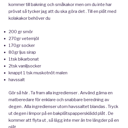
kommer till bakning och småkakor men om du inte har
prövat så tycker jag att du ska göra det . Till en plåt med
kolakakor behöver du
200 gr smör
270gr vetemjöl
170gr socker
80gr ljus sirap
1tsk bikarbonat
2tsk vaniljsocker
knappt 1 tsk muskotnöt malen
havssalt
Gör så här . Ta fram alla ingredienser . Använd gärna en
matberedare för enklare och snabbare beredning av
degen . Alla ingredienser utom havssaltet blandas . Tryck
ut degen i limpor på en bakplåtspappersklädd plåt . De
kommer att flyta ut , så lägg inte mer än tre längder på en
plåt