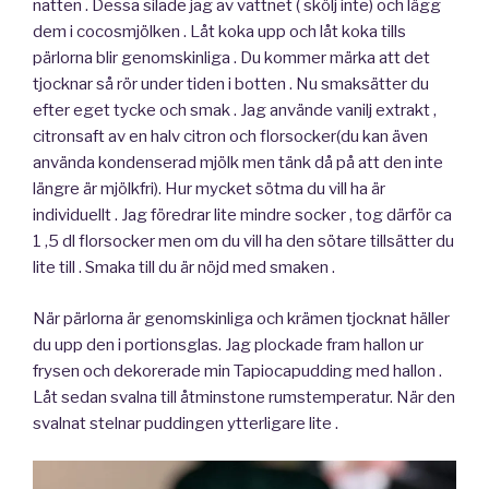
natten . Dessa silade jag av vattnet ( skölj inte) och lägg
dem i cocosmjölken . Låt koka upp och låt koka tills
pärlorna blir genomskinliga . Du kommer märka att det
tjocknar så rör under tiden i botten . Nu smaksätter du
efter eget tycke och smak . Jag använde vanilj extrakt ,
citronsaft av en halv citron och florsocker(du kan även
använda kondenserad mjölk men tänk då på att den inte
längre är mjölkfri). Hur mycket sötma du vill ha är
individuellt . Jag föredrar lite mindre socker , tog därför ca
1 ,5 dl florsocker men om du vill ha den sötare tillsätter du
lite till . Smaka till du är nöjd med smaken .
När pärlorna är genomskinliga och krämen tjocknat häller
du upp den i portionsglas. Jag plockade fram hallon ur
frysen och dekorerade min Tapiocapudding med hallon .
Låt sedan svalna till åtminstone rumstemperatur. När den
svalnat stelnar puddingen ytterligare lite .