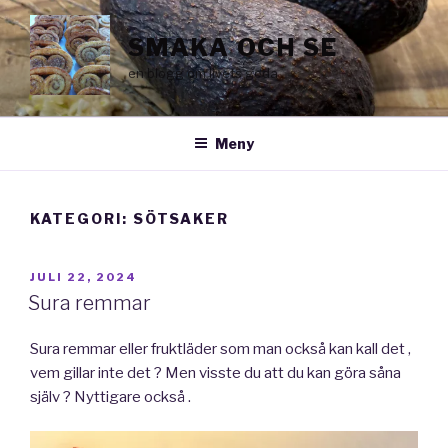
Hoppa
till
SMAKA OCH SE
innehåll
en blogg om livets goda
Meny
KATEGORI:
SÖTSAKER
PUBLICERAT
JULI 22, 2024
Sura remmar
Sura remmar eller fruktläder som man också kan kall det ,
vem gillar inte det ? Men visste du att du kan göra såna
själv ? Nyttigare också .