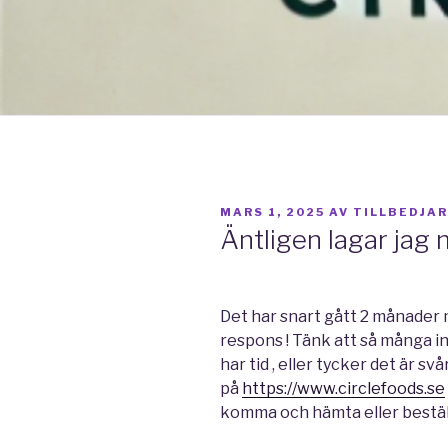
PUBLICERAT
MARS 1, 2025
AV
TILLBEDJA
Äntligen lagar jag 
Det har snart gått 2 månader
respons ! Tänk att så många int
har tid , eller tycker det är sv
på
https://www.circlefoods.se
komma och hämta eller bestäl