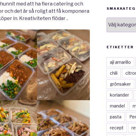
 hunnit med att ha flera catering och
SMAKKATEG
r och det är så roligt att få komponera
per in. Kreativiteten flödar ..
smakkategor
ETIKETTER
ají amarillo
chili
citro
grönsaker
koriander
mandel
m
pasta
Pe
recept
re