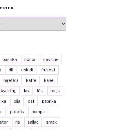
ORIER
ier
basilika
bönor
ceviche
n
dill
enkelt
frukost
ingefära
kaffe
kanel
kyckling
lax
lök
majs
ixa
olja
ost
paprika
ru
potatis
pumpa
ster
ris
sallad
smak