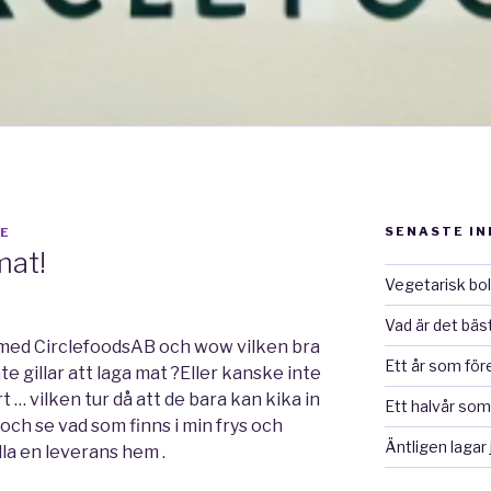
SENASTE I
RE
mat!
Vegetarisk bo
Vad är det bäs
 med CirclefoodsAB och wow vilken bra
Ett år som för
e gillar att laga mat ?Eller kanske inte
årt … vilken tur då att de bara kan kika in
Ett halvår som
och se vad som finns i min frys och
Äntligen lagar 
la en leverans hem .