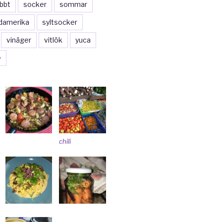
bbt
socker
sommar
damerika
syltsocker
vinäger
vitlök
yuca
e
chili