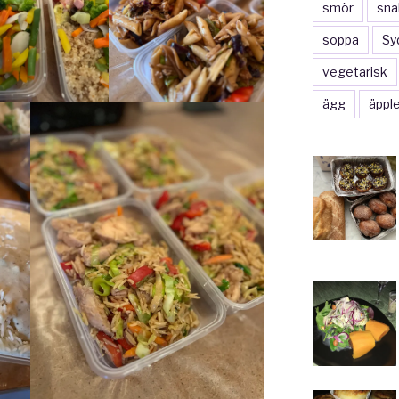
smör
sna
soppa
Sy
vegetarisk
ägg
äppl