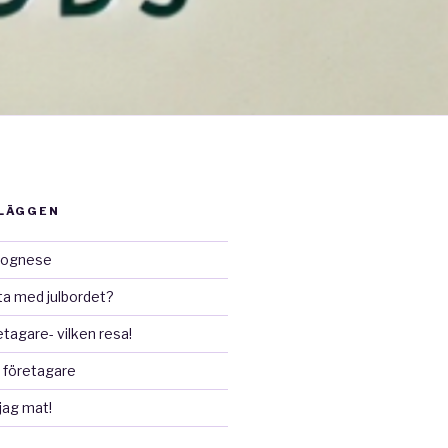
NLÄGGEN
lognese
ta med julbordet?
etagare- vilken resa!
 företagare
jag mat!