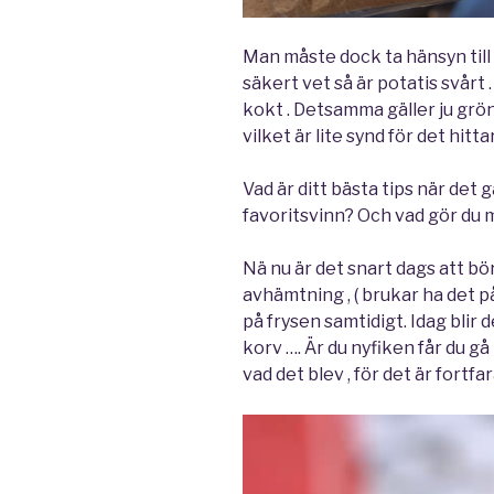
Man måste dock ta hänsyn till 
säkert vet så är potatis svårt 
kokt . Detsamma gäller ju gröns
vilket är lite synd för det hitta
Vad är ditt bästa tips när det g
favoritsvinn? Och vad gör du me
Nä nu är det snart dags att bö
avhämtning , ( brukar ha det på
på frysen samtidigt. Idag blir
korv …. Är du nyfiken får du gå
vad det blev , för det är fortfa