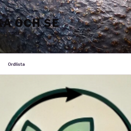
A OCH SE
vets goda
Ordlista