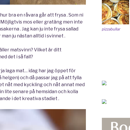
hur bra en råvara går att frysa . Som ni
. Möjligtvis mos eller gratäng men inte
akerna . Jag kan ju inte frysa sallad
pizzabullar
r man ju nästan alltid i svinnet .
äller matsvinn? Vilket är ditt
d det i så fall?
rja laga mat… idag har jag öppet för
 helgen) och då passar jag på att fylla
 det nåt med kyckling och nåt annat med
 in lite senare på hemsidan och kolla
rande i det kreativa stadiet .