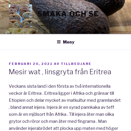
Hoppa
till
SMAKA OCH SE
innehåll
en blogg om livets goda
Meny
PUBLICERAT
FEBRUARI 20, 2021
AV
TILLBEDJARE
Mesir wat , linsgryta från Eritrea
Veckans sista land i den första av två internationella
veckor är Eritrea . Eritrea ligger i Afrika och gränsar till
Etiopien och delar mycket av matkultur med grannlandet
, bland annat injera. Injera är en syrad pannkaka av teff
som är en mjölsort från Afrika . Till injera äter man olika
grytor och röror och man äter med fingrarna . Man
använder injerabrödet att plocka upp maten med höger