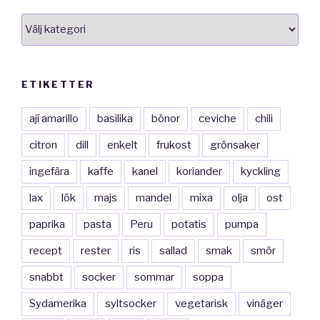
smakkategorier
ETIKETTER
ají amarillo
basilika
bönor
ceviche
chili
citron
dill
enkelt
frukost
grönsaker
ingefära
kaffe
kanel
koriander
kyckling
lax
lök
majs
mandel
mixa
olja
ost
paprika
pasta
Peru
potatis
pumpa
recept
rester
ris
sallad
smak
smör
snabbt
socker
sommar
soppa
Sydamerika
syltsocker
vegetarisk
vinäger