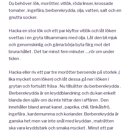
Du behöver: lök, morötter, vitlök, röda linser, krossade
tomater , ingefära, berberekrydda, olja, vatten, salt och en
gnutta socker.
Hacka en stor lök och ett par klyftor vitlök och låt löken
svettas i en gryta tillsammans med olja. Låt den bli mjuk
och genomskinlig och gärna börja byta färg mot det
bruna hållet . Det tar minst fem minuter ….rör om under
tiden .
Hacka eller riv ett par tre morötter beroende på storlek ,(
lika mycket som löken) och låt dessa gå ner i löken i
grytan och fortsätt fräsa . Nu tillsätter du berberekrydda .
Berberekrydda är en kryddblandning och du kan enkelt
blanda den själv om du inte hittar den i affären . Den
innehåller bland annat kanel , paprika, chili, fänkålsfrö,
ingefära , kardemumma och koriander. Berberekrydda är
ganska het men var inte snål med kryddan , maträtten
ska vara kryddstark och smaka mycket . Minst ett par