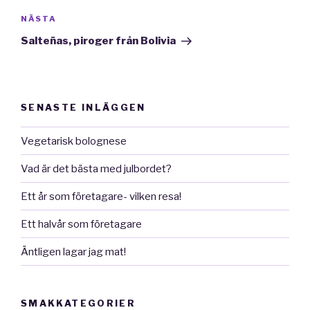
Nästa
NÄSTA
inlägg
Salteñas, piroger från Bolivia
SENASTE INLÄGGEN
Vegetarisk bolognese
Vad är det bästa med julbordet?
Ett år som företagare- vilken resa!
Ett halvår som företagare
Äntligen lagar jag mat!
SMAKKATEGORIER