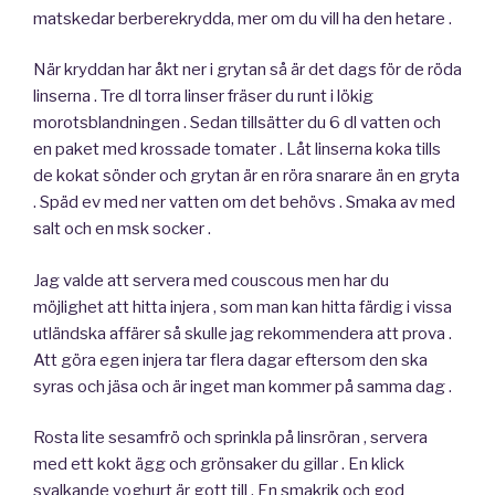
matskedar berberekrydda, mer om du vill ha den hetare .
När kryddan har åkt ner i grytan så är det dags för de röda
linserna . Tre dl torra linser fräser du runt i lökig
morotsblandningen . Sedan tillsätter du 6 dl vatten och
en paket med krossade tomater . Låt linserna koka tills
de kokat sönder och grytan är en röra snarare än en gryta
. Späd ev med ner vatten om det behövs . Smaka av med
salt och en msk socker .
Jag valde att servera med couscous men har du
möjlighet att hitta injera , som man kan hitta färdig i vissa
utländska affärer så skulle jag rekommendera att prova .
Att göra egen injera tar flera dagar eftersom den ska
syras och jäsa och är inget man kommer på samma dag .
Rosta lite sesamfrö och sprinkla på linsröran , servera
med ett kokt ägg och grönsaker du gillar . En klick
svalkande yoghurt är gott till . En smakrik och god