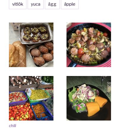
vitlök
yuca
ägg
äpple
chili