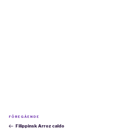
Inläggsnavigering
Föregående
FÖREGÅENDE
inlägg
Filippinsk Arroz caldo