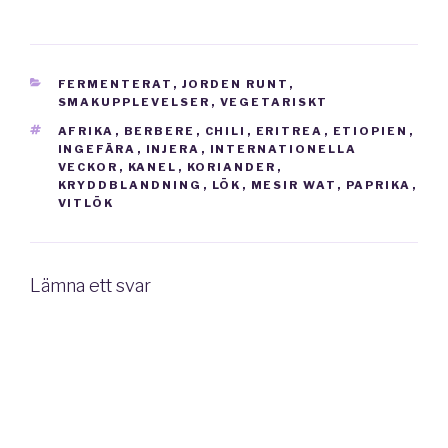
KATEGORIER
FERMENTERAT
,
JORDEN RUNT
,
SMAKUPPLEVELSER
,
VEGETARISKT
TAGGAR
AFRIKA
,
BERBERE
,
CHILI
,
ERITREA
,
ETIOPIEN
,
INGEFÄRA
,
INJERA
,
INTERNATIONELLA
VECKOR
,
KANEL
,
KORIANDER
,
KRYDDBLANDNING
,
LÖK
,
MESIR WAT
,
PAPRIKA
,
VITLÖK
Lämna ett svar