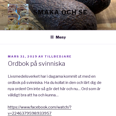
Hoppa
till
SMAKA OCH SE
innehåll
en blogg om livets goda
Meny
PUBLICERAT
MARS 31, 2019
AV
TILLBEDJARE
Ordbok på svinniska
Livsmedelsverket har i dagarna kommit ut med en
ordbok på svinniska. Ha du kollat in den och lärt dig de
nya orden! Om inte så gör det här och nu… Ord som är
väldigt bra att ha och kunna…
https://www.facebook.com/watch/?
v=2246379598933957