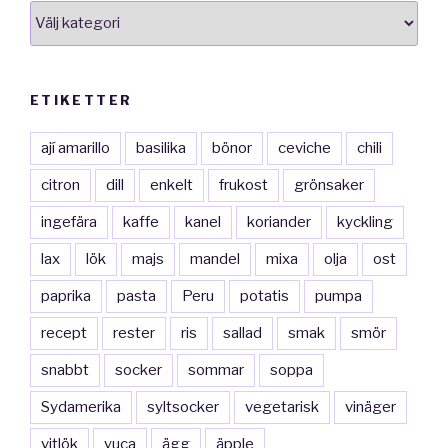
smakkategorier
ETIKETTER
ají amarillo
basilika
bönor
ceviche
chili
citron
dill
enkelt
frukost
grönsaker
ingefära
kaffe
kanel
koriander
kyckling
lax
lök
majs
mandel
mixa
olja
ost
paprika
pasta
Peru
potatis
pumpa
recept
rester
ris
sallad
smak
smör
snabbt
socker
sommar
soppa
Sydamerika
syltsocker
vegetarisk
vinäger
vitlök
yuca
ägg
äpple