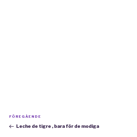
Inläggsnavigering
Föregående
FÖREGÅENDE
inlägg
Leche de tigre , bara för de modiga