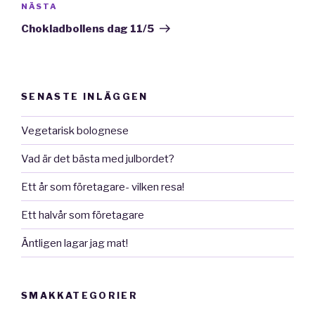
Nästa
NÄSTA
inlägg
Chokladbollens dag 11/5
SENASTE INLÄGGEN
Vegetarisk bolognese
Vad är det bästa med julbordet?
Ett år som företagare- vilken resa!
Ett halvår som företagare
Äntligen lagar jag mat!
SMAKKATEGORIER