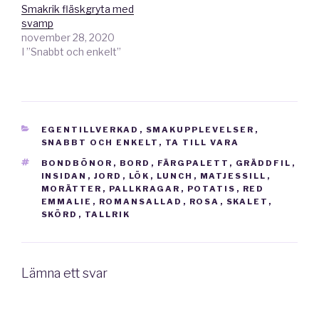
Smakrik fläskgryta med
svamp
november 28, 2020
I ”Snabbt och enkelt”
KATEGORIER
EGENTILLVERKAD
,
SMAKUPPLEVELSER
,
SNABBT OCH ENKELT
,
TA TILL VARA
TAGGAR
BONDBÖNOR
,
BORD
,
FÄRGPALETT
,
GRÄDDFIL
,
INSIDAN
,
JORD
,
LÖK
,
LUNCH
,
MATJESSILL
,
MORÄTTER
,
PALLKRAGAR
,
POTATIS
,
RED
EMMALIE
,
ROMANSALLAD
,
ROSA
,
SKALET
,
SKÖRD
,
TALLRIK
Lämna ett svar