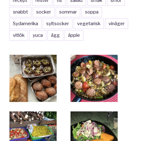
recept
rester
ris
sallad
smak
smör
snabbt
socker
sommar
soppa
Sydamerika
syltsocker
vegetarisk
vinäger
vitlök
yuca
ägg
äpple