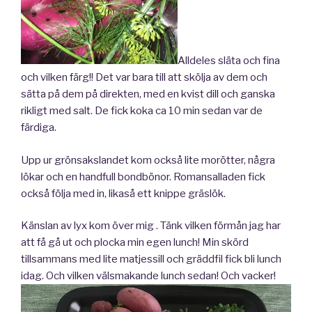
Alldeles släta och fina
och vilken färg!! Det var bara till att skölja av dem och
sätta på dem på direkten, med en kvist dill och ganska
rikligt med salt. De fick koka ca 10 min sedan var de
färdiga.
Upp ur grönsakslandet kom också lite morötter, några
lökar och en handfull bondbönor. Romansalladen fick
också följa med in, likaså ett knippe gräslök.
Känslan av lyx kom över mig . Tänk vilken förmån jag har
att få gå ut och plocka min egen lunch! Min skörd
tillsammans med lite matjessill och gräddfil fick bli lunch
idag. Och vilken välsmakande lunch sedan! Och vacker!