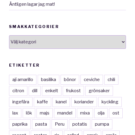
Äntligen lagar jag mat!
SMAKKATEGORIER
smakkategorier
ETIKETTER
ají amarillo
basilika
bönor
ceviche
chili
citron
dill
enkelt
frukost
grönsaker
ingefära
kaffe
kanel
koriander
kyckling
lax
lök
majs
mandel
mixa
olja
ost
paprika
pasta
Peru
potatis
pumpa