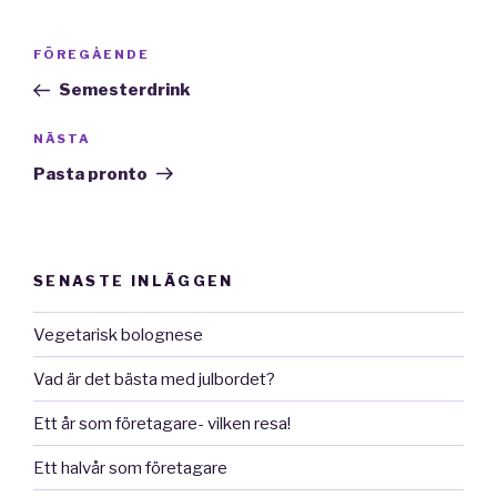
Inläggsnavigering
Föregående
FÖREGÅENDE
inlägg
Semesterdrink
Nästa
NÄSTA
inlägg
Pasta pronto
SENASTE INLÄGGEN
Vegetarisk bolognese
Vad är det bästa med julbordet?
Ett år som företagare- vilken resa!
Ett halvår som företagare