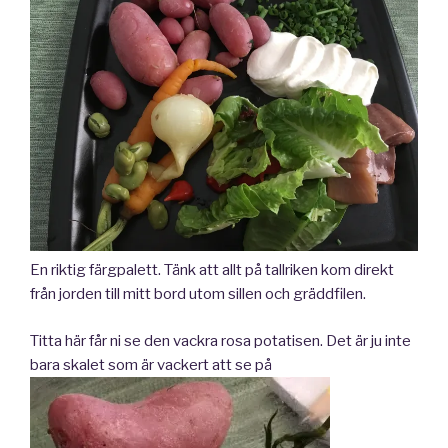
En riktig färgpalett. Tänk att allt på tallriken kom direkt
från jorden till mitt bord utom sillen och gräddfilen.
Titta här får ni se den vackra rosa potatisen. Det är ju inte
bara skalet som är vackert att se på