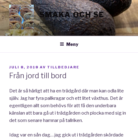
Hoppa
till
SMAKA OCH SE
innehåll
en blogg om livets goda
Meny
PUBLICERAT
JULI 8, 2018
AV
TILLBEDJARE
Från jord till bord
Det är så härligt att ha en trädgård där man kan odla lite
själv. Jag har fyra pallkragar och ett litet växthus. Det är
egentligen allt som behövs för att få den underbara
känslan att bara gå ut i trädgården och plocka med sig in
det som senare hamnar på tallriken.
Idag var en sån dag… jag gick ut i trädgården skördade