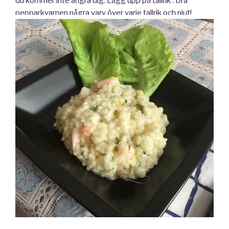
du kommer inte ångra dig. Lägg upp på tallrik . Dra
pepparkvarnen några varv över varje tallrik och njut!