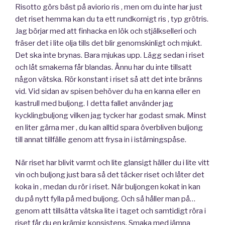
Risotto görs bäst på aviorio ris , men om du inte har just
det riset hemma kan du ta ett rundkornigt ris , typ grötris.
Jag börjar med att finhacka en lök och stjälkselleri och
fräser det i lite olja tills det blir genomskinligt och mjukt.
Det ska inte brynas. Bara mjukas upp. Lägg sedan i riset
och låt smakerna får blandas. Ännu har du inte tillsatt
någon vätska. Rör konstant i riset så att det inte bränns
vid. Vid sidan av spisen behöver du ha en kanna eller en
kastrull med buljong. I detta fallet använder jag
kycklingbuljong vilken jag tycker har godast smak. Minst
en liter gärna mer , du kan alltid spara överbliven buljong
till annat tillfälle genom att frysa in i istärningspåse.
När riset har blivit varmt och lite glansigt häller du i lite vitt
vin och buljong just bara så det täcker riset och låter det
koka in , medan du rör i riset. När buljongen kokat in kan
du på nytt fylla på med buljong. Och så håller man på…
genom att tillsätta vätska lite i taget och samtidigt röra i
riset får du en krämig konsistens. Smaka med jämna