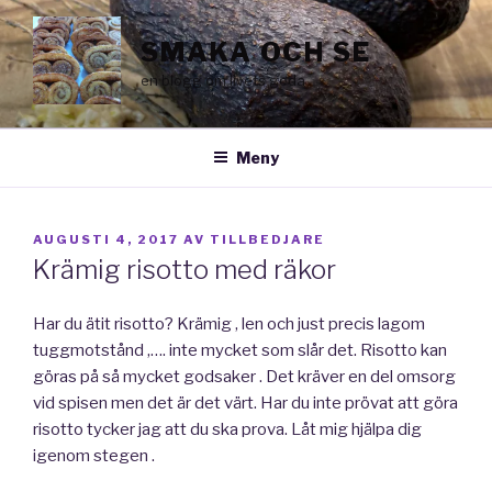
Hoppa
till
SMAKA OCH SE
innehåll
en blogg om livets goda
Meny
PUBLICERAT
AUGUSTI 4, 2017
AV
TILLBEDJARE
Krämig risotto med räkor
Har du ätit risotto? Krämig , len och just precis lagom
tuggmotstånd ,…. inte mycket som slår det. Risotto kan
göras på så mycket godsaker . Det kräver en del omsorg
vid spisen men det är det värt. Har du inte prövat att göra
risotto tycker jag att du ska prova. Låt mig hjälpa dig
igenom stegen .