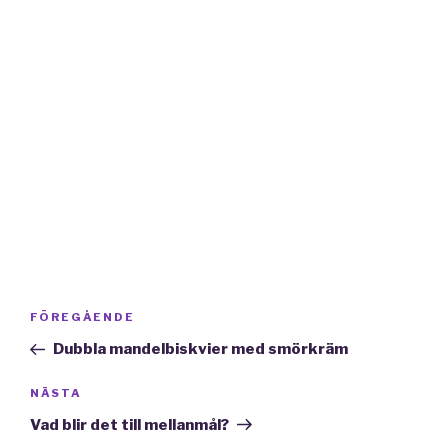
Inläggsnavigering
Föregående
FÖREGÅENDE
inlägg
Dubbla mandelbiskvier med smörkräm
Nästa
NÄSTA
inlägg
Vad blir det till mellanmål?