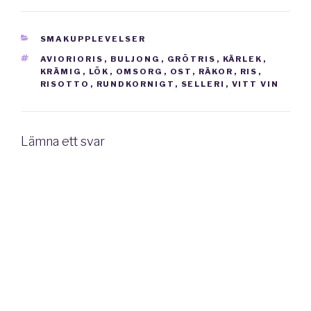
KATEGORIER
SMAKUPPLEVELSER
TAGGAR
AVIORIORIS
,
BULJONG
,
GRÖTRIS
,
KÄRLEK
,
KRÄMIG
,
LÖK
,
OMSORG
,
OST
,
RÄKOR
,
RIS
,
RISOTTO
,
RUNDKORNIGT
,
SELLERI
,
VITT VIN
Lämna ett svar