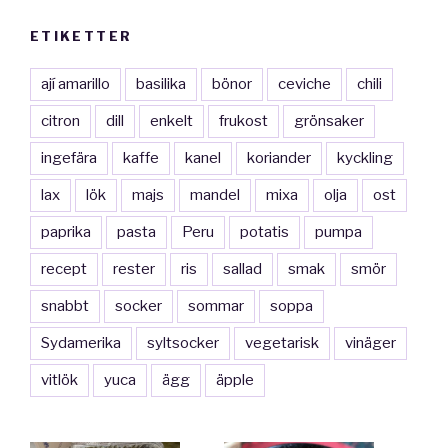
ETIKETTER
ají amarillo
basilika
bönor
ceviche
chili
citron
dill
enkelt
frukost
grönsaker
ingefära
kaffe
kanel
koriander
kyckling
lax
lök
majs
mandel
mixa
olja
ost
paprika
pasta
Peru
potatis
pumpa
recept
rester
ris
sallad
smak
smör
snabbt
socker
sommar
soppa
Sydamerika
syltsocker
vegetarisk
vinäger
vitlök
yuca
ägg
äpple