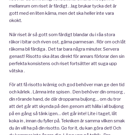
mellanrum om riset är färdigt . Jag brukar tycka det är
gott med en liten kärna, men det ska heller inte vara
okokt.
När riset är så gott som färdigt blandar du i råa stora
räkor i bitar och riven ost, gärna parmesan . Rör om och låt
räkorna bli färdiga . Det tar bara några minuter. Servera
genast! Risotto ska ätas direkt för annars förlorar den sin
perfekta konsistens och riset fortsätter att suga upp
vätska .
För att få risotto krämig och god behöver man ge den tid
och kärlek . Lämna inte spisen . Den behöver din omsorg ,
din rörande hand, de där dropparna buljong… om du tror
att det går att skynda på den genom att hälla i all buljong
på en gång så tänk igen… det går inte! Lite i taget, låt
koka in , innan du fyller på. Tekniken är samma vilken smak
du än vill ha på din risotto. Go for it, du kan göra det! Och