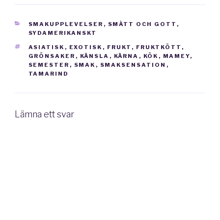
KATEGORIER
SMAKUPPLEVELSER
,
SMÅTT OCH GOTT
,
SYDAMERIKANSKT
TAGGAR
ASIATISK
,
EXOTISK
,
FRUKT
,
FRUKTKÖTT
,
GRÖNSAKER
,
KÄNSLA
,
KÄRNA
,
KÖK
,
MAMEY
,
SEMESTER
,
SMAK
,
SMAKSENSATION
,
TAMARIND
Lämna ett svar