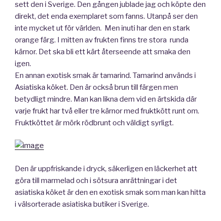
sett den i Sverige. Den gången jublade jag och köpte den
direkt, det enda exemplaret som fanns. Utanpå ser den
inte mycket ut för världen. Men inuti har den en stark
orange färg. I mitten av frukten finns tre stora runda
kärnor. Det ska bli ett kärt återseende att smaka den
igen.
En annan exotisk smak är tamarind. Tamarind används i
Asiatiska köket. Den är också brun till färgen men
betydligt mindre. Man kan likna dem vid en ärtskida där
varje frukt har två eller tre kärnor med fruktkött runt om.
Fruktköttet är mörk rödbrunt och väldigt syrligt.
Den är uppfriskande i dryck, säkerligen en läckerhet att
göra till marmelad och i sötsura anrättningar i det
asiatiska köket är den en exotisk smak som man kan hitta
i välsorterade asiatiska butiker i Sverige.