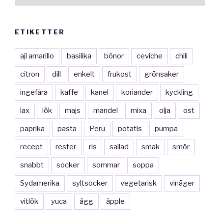
ETIKETTER
ají amarillo
basilika
bönor
ceviche
chili
citron
dill
enkelt
frukost
grönsaker
ingefära
kaffe
kanel
koriander
kyckling
lax
lök
majs
mandel
mixa
olja
ost
paprika
pasta
Peru
potatis
pumpa
recept
rester
ris
sallad
smak
smör
snabbt
socker
sommar
soppa
Sydamerika
syltsocker
vegetarisk
vinäger
vitlök
yuca
ägg
äpple