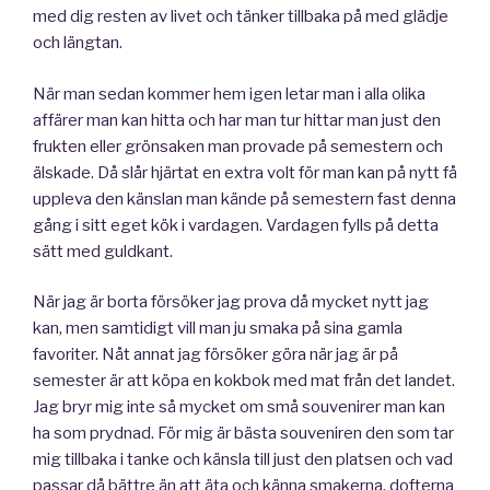
med dig resten av livet och tänker tillbaka på med glädje
och längtan.
När man sedan kommer hem igen letar man i alla olika
affärer man kan hitta och har man tur hittar man just den
frukten eller grönsaken man provade på semestern och
älskade. Då slår hjärtat en extra volt för man kan på nytt få
uppleva den känslan man kände på semestern fast denna
gång i sitt eget kök i vardagen. Vardagen fylls på detta
sätt med guldkant.
När jag är borta försöker jag prova då mycket nytt jag
kan, men samtidigt vill man ju smaka på sina gamla
favoriter. Nåt annat jag försöker göra när jag är på
semester är att köpa en kokbok med mat från det landet.
Jag bryr mig inte så mycket om små souvenirer man kan
ha som prydnad. För mig är bästa souveniren den som tar
mig tillbaka i tanke och känsla till just den platsen och vad
passar då bättre än att äta och känna smakerna, dofterna