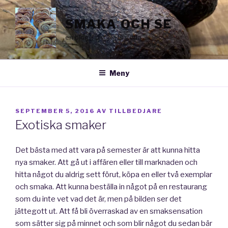
Hoppa
till
SMAKA OCH SE
innehåll
en blogg om livets goda
Meny
PUBLICERAT
SEPTEMBER 5, 2016
AV
TILLBEDJARE
Exotiska smaker
Det bästa med att vara på semester är att kunna hitta
nya smaker. Att gå ut i affären eller till marknaden och
hitta något du aldrig sett förut, köpa en eller två exemplar
och smaka. Att kunna beställa in något på en restaurang
som du inte vet vad det är, men på bilden ser det
jättegott ut. Att få bli överraskad av en smaksensation
som sätter sig på minnet och som blir något du sedan bär