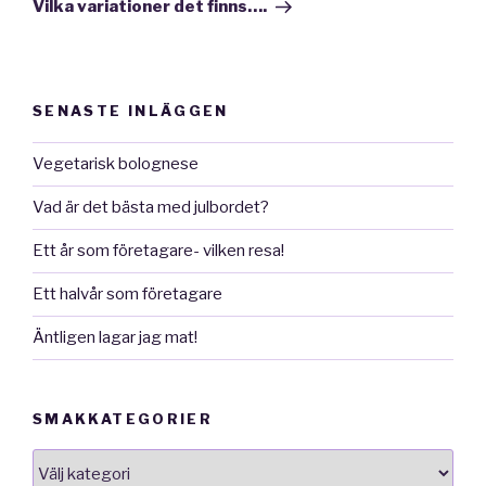
inlägg
Vilka variationer det finns….
SENASTE INLÄGGEN
Vegetarisk bolognese
Vad är det bästa med julbordet?
Ett år som företagare- vilken resa!
Ett halvår som företagare
Äntligen lagar jag mat!
SMAKKATEGORIER
smakkategorier