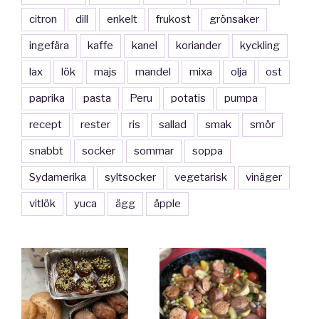
citron
dill
enkelt
frukost
grönsaker
ingefära
kaffe
kanel
koriander
kyckling
lax
lök
majs
mandel
mixa
olja
ost
paprika
pasta
Peru
potatis
pumpa
recept
rester
ris
sallad
smak
smör
snabbt
socker
sommar
soppa
Sydamerika
syltsocker
vegetarisk
vinäger
vitlök
yuca
ägg
äpple