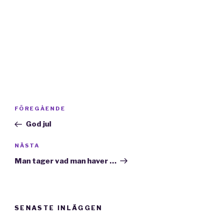
Inläggsnavigering
Föregående
FÖREGÅENDE
inlägg
God jul
Nästa
NÄSTA
inlägg
Man tager vad man haver …
SENASTE INLÄGGEN