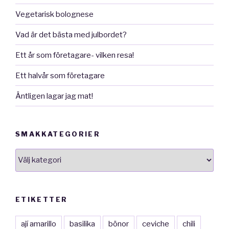
Vegetarisk bolognese
Vad är det bästa med julbordet?
Ett år som företagare- vilken resa!
Ett halvår som företagare
Äntligen lagar jag mat!
SMAKKATEGORIER
smakkategorier
ETIKETTER
ají amarillo
basilika
bönor
ceviche
chili