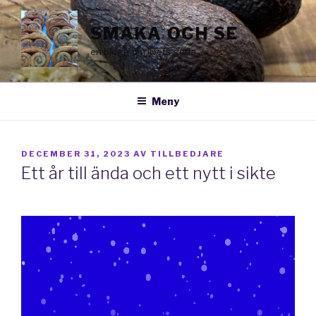
Hoppa
till
SMAKA OCH SE
innehåll
en blogg om livets goda
Meny
PUBLICERAT
DECEMBER 31, 2023
AV
TILLBEDJARE
Ett år till ända och ett nytt i sikte