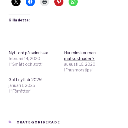
Gilla detta:
Nytt ord på svinniska
Hur minskar man
februari 14, 2020
matkostnader ?
I ”Smått och gott”
augusti 16, 2020
I ”husmorstips”
Gott nytt år 2025!
januari 1, 2025
I ”Förrätter”
KATEGORIER
OKATEGORISERADE