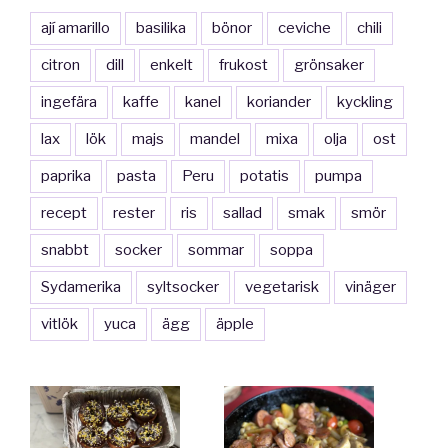
ají amarillo
basilika
bönor
ceviche
chili
citron
dill
enkelt
frukost
grönsaker
ingefära
kaffe
kanel
koriander
kyckling
lax
lök
majs
mandel
mixa
olja
ost
paprika
pasta
Peru
potatis
pumpa
recept
rester
ris
sallad
smak
smör
snabbt
socker
sommar
soppa
Sydamerika
syltsocker
vegetarisk
vinäger
vitlök
yuca
ägg
äpple