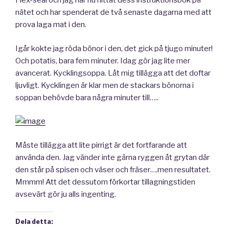
Flex-seal och jag har nu hittat dess instruktionsbok på
nätet och har spenderat de två senaste dagarna med att
prova laga mat i den.
Igår kokte jag röda bönor i den, det gick på tjugo minuter!
Och potatis, bara fem minuter. Idag gör jag lite mer
avancerat. Kycklingsoppa. Låt mig tillägga att det doftar
ljuvligt. Kycklingen är klar men de stackars bönorna i
soppan behövde bara några minuter till…..
Måste tillägga att lite pirrigt är det fortfarande att
använda den. Jag vänder inte gärna ryggen åt grytan där
den står på spisen och väser och fräser….men resultatet.
Mmmm! Att det dessutom förkortar tillagningstiden
avsevärt gör ju alls ingenting.
Dela detta: