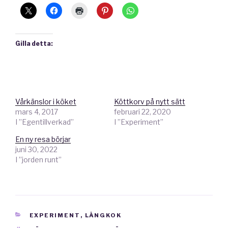
Gilla detta:
Vårkänslor i köket
Köttkorv på nytt sätt
mars 4, 2017
februari 22, 2020
I ”Egentillverkad”
I ”Experiment”
En ny resa börjar
juni 30, 2022
I ”jorden runt”
KATEGORIER
EXPERIMENT
,
LÅNGKOK