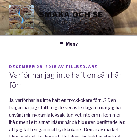
Hoppa
till
SMAKA OCH SE
innehåll
en blogg om livets goda
Meny
PUBLICERAT
DECEMBER 28, 2015
AV
TILLBEDJARE
Varför har jag inte haft en sån här
förr
Ja, varför har jag inte haft en tryckkokare förr…? Den
frågan har jag ställt mig de senaste dagarna när jag har
använt min nygamla leksak. Jag vet inte om ni kommer
ihåg men i ett annat inlägg här på bloggen berättade jag
att jag fått en gammal tryckkokare. Den är av märket