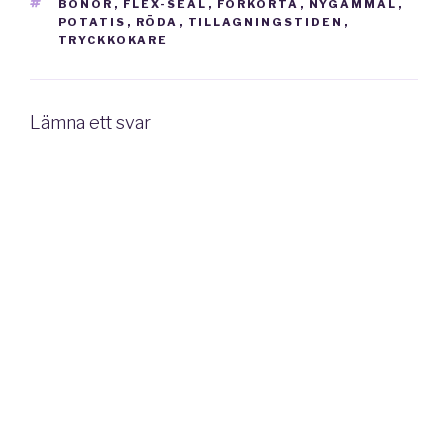
TAGGAR
BÖNOR
,
FLEX-SEAL
,
FÖRKORTA
,
NYGAMMAL
,
POTATIS
,
RÖDA
,
TILLAGNINGSTIDEN
,
TRYCKKOKARE
Lämna ett svar