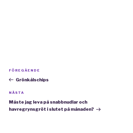
Inläggsnavigering
Föregående
FÖREGÅENDE
inlägg
Grönkålschips
Nästa
NÄSTA
inlägg
Måste jag leva på snabbnudlar och
havregrynsgröt i slutet på månaden?