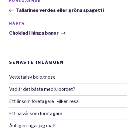
Föregående
FÖREGÅENDE
inlägg
Tallarines verdes eller gröna spagetti
Nästa
NÄSTA
inlägg
Choklad i långa banor
SENASTE INLÄGGEN
Vegetarisk bolognese
Vad är det bästa med julbordet?
Ett år som företagare- vilken resa!
Ett halvår som företagare
Äntligen lagar jag mat!