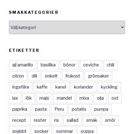
SMAKKATEGORIER
smakkategorier
ETIKETTER
ají amarillo
basilika
bönor
ceviche
chili
citron
dill
enkelt
frukost
grönsaker
ingefära
kaffe
kanel
koriander
kyckling
lax
lök
majs
mandel
mixa
olja
ost
paprika
pasta
Peru
potatis
pumpa
recept
rester
ris
sallad
smak
smör
snabbt
socker
sommar
soppa