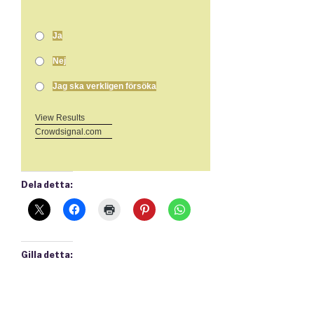
Ja
Nej
Jag ska verkligen försöka
View Results
Crowdsignal.com
Dela detta:
Gilla detta: