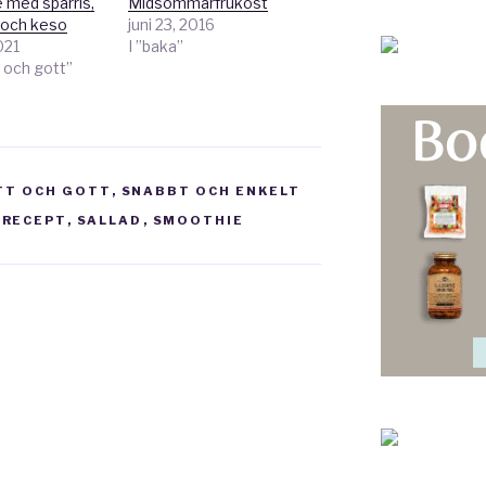
e med sparris,
Midsommarfrukost
 och keso
juni 23, 2016
021
I ”baka”
 och gott”
TT OCH GOTT
,
SNABBT OCH ENKELT
,
RECEPT
,
SALLAD
,
SMOOTHIE