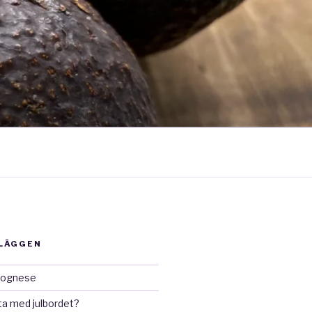
NLÄGGEN
lognese
ta med julbordet?