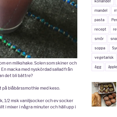
koriander
mandel
m
pasta
Pe
recept
re
smör
sna
soppa
Sy
vegetarisk
som en milkshake. Solen som skiner och
ägg
äppl
 . En macka med nyskördad sallad från
n det bli bättre?
t på blåbärssmothie med keso.
jölk, 1/2 msk vaniljsocker och ev socker
lt i mixer i några minuter och häll upp i