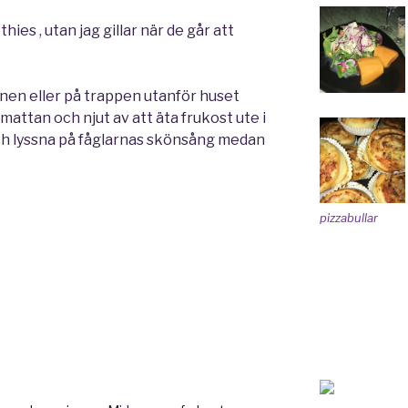
thies , utan jag gillar när de går att
anen eller på trappen utanför huset
smattan och njut av att äta frukost ute i
 lyssna på fåglarnas skönsång medan
pizzabullar