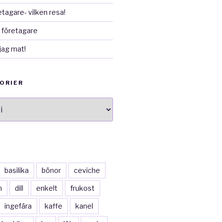
etagare- vilken resa!
 företagare
jag mat!
ORIER
ier
basilika
bönor
ceviche
n
dill
enkelt
frukost
ingefära
kaffe
kanel