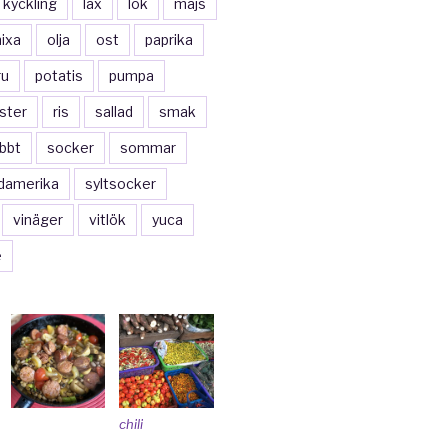
kyckling
lax
lök
majs
ixa
olja
ost
paprika
ru
potatis
pumpa
ster
ris
sallad
smak
bbt
socker
sommar
damerika
syltsocker
vinäger
vitlök
yuca
e
chili