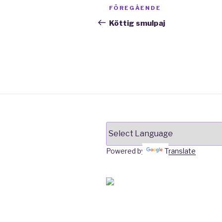
Inläggsnavigering
Föregående
FÖREGÅENDE
inlägg
Köttig smulpaj
Powered by
Translate