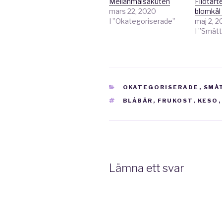
Mellanmålsakuten
Filotart
mars 22, 2020
blomkål
I ”Okategoriserade”
maj 2, 2
I ”Smått
KATEGORIER
OKATEGORISERADE
,
SMÅ
TAGGAR
BLÅBÄR
,
FRUKOST
,
KESO
Lämna ett svar