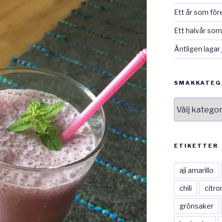
Ett år som för
Ett halvår som
Äntligen lagar 
SMAKKATEG
smakkategor
ETIKETTER
ají amarillo
chili
citro
grönsaker