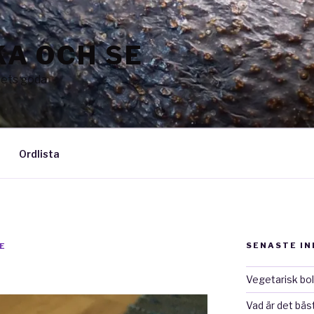
A OCH SE
vets goda
Ordlista
SENASTE I
E
Vegetarisk bo
Vad är det bäs