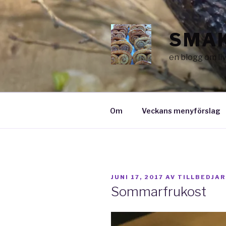
Hoppa
till
innehåll
SMAK
en blogg om li
Om
Veckans menyförslag
PUBLICERAT
JUNI 17, 2017
AV
TILLBEDJAR
Sommarfrukost