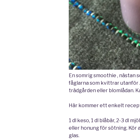
En somrig smoothie , nästan 
fåglarna som kvittrar utanför
trädgården eller blomlådan. Ka
Här kommer ett enkelt recep
1 dl keso, 1 dl blåbär, 2-3 dl m
eller honung för sötning. Kör al
glas.