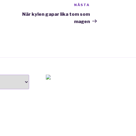
NÄSTA
Nästa
inlägg
När kylen gapar lika tom som
magen