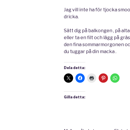
Jag vill inte ha för tjocka smoo
dricka.
Sätt dig på balkongen , på alt
eller ta en filt och lägg på grä
den fina sommarmorgonen och
du tuggar på din macka .
Dela detta:
Gilla detta: