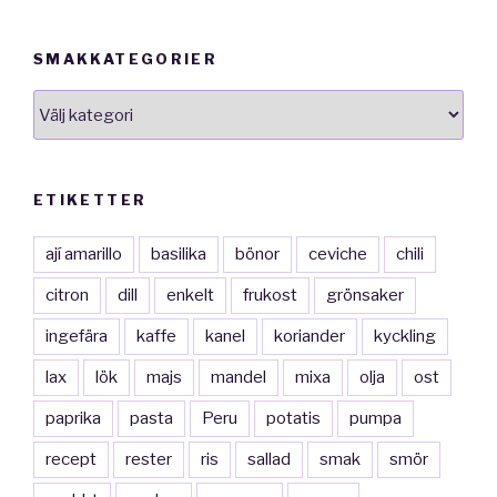
SMAKKATEGORIER
smakkategorier
ETIKETTER
ají amarillo
basilika
bönor
ceviche
chili
citron
dill
enkelt
frukost
grönsaker
ingefära
kaffe
kanel
koriander
kyckling
lax
lök
majs
mandel
mixa
olja
ost
paprika
pasta
Peru
potatis
pumpa
recept
rester
ris
sallad
smak
smör