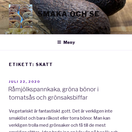
Hoppa
till
SMAKA OCH SE
innehåll
en blogg om livets goda
Meny
ETIKETT:
SKATT
PUBLICERAT
JULI 22, 2020
Råmjölkspannkaka, gröna bönor i
tomatsås och grönsaksbiffar
Vegetariskt är fantastiskt gott. Det är verkligen inte
smaklöst och bara råkost eller torra bönor. Man kan
verkligen trolla med grönsaker och få till de mest