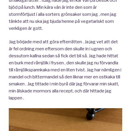
smakliga rätter . Idag hade jag en kär vän på besök och
bjöd på lunch. Min kära vän är inte den som är
stormförtjust i alla sorters grönsaker som jag , men jag
tänkte att nu ska jag bjuda henne på vegetariskt som
verkligen är gott.
Jag började med att göra efterrätten . Ja jag vet att det
är fel ordning men eftersom den skulle in i ugnen och
dessutom kallna sedan så fick det bli så. Jag hade hittat
en burk med råmjölk i frysen , den skulle jag nu förvandla
till råmjölkspannkaka med en liten tvist. Jag har nämligen i
mandel och bittermandel så den liknar mer en ostkaka till
smaken . Jag tittade i min byrå där jag förvarar min skatt,
min älskade mormors alla recept, och där hittade jag
lappen .