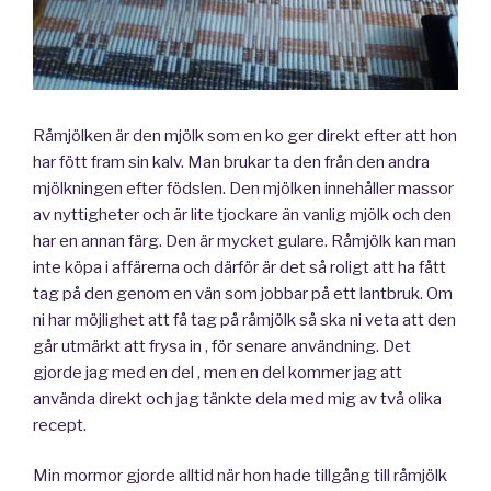
Råmjölken är den mjölk som en ko ger direkt efter att hon
har fött fram sin kalv. Man brukar ta den från den andra
mjölkningen efter födslen. Den mjölken innehåller massor
av nyttigheter och är lite tjockare än vanlig mjölk och den
har en annan färg. Den är mycket gulare. Råmjölk kan man
inte köpa i affärerna och därför är det så roligt att ha fått
tag på den genom en vän som jobbar på ett lantbruk. Om
ni har möjlighet att få tag på råmjölk så ska ni veta att den
går utmärkt att frysa in , för senare användning. Det
gjorde jag med en del , men en del kommer jag att
använda direkt och jag tänkte dela med mig av två olika
recept.
Min mormor gjorde alltid när hon hade tillgång till råmjölk