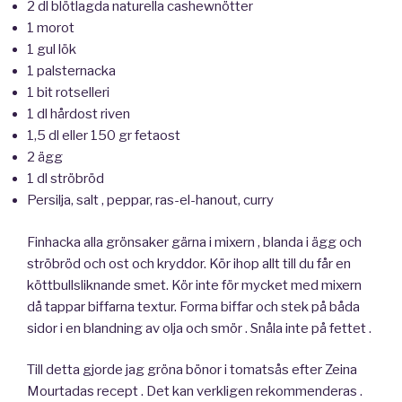
2 dl blötlagda naturella cashewnötter
1 morot
1 gul lök
1 palsternacka
1 bit rotselleri
1 dl hårdost riven
1,5 dl eller 150 gr fetaost
2 ägg
1 dl ströbröd
Persilja, salt , peppar, ras-el-hanout, curry
Finhacka alla grönsaker gärna i mixern , blanda i ägg och
ströbröd och ost och kryddor. Kör ihop allt till du får en
köttbullsliknande smet. Kör inte för mycket med mixern
då tappar biffarna textur. Forma biffar och stek på båda
sidor i en blandning av olja och smör . Snåla inte på fettet .
Till detta gjorde jag gröna bönor i tomatsås efter Zeina
Mourtadas recept . Det kan verkligen rekommenderas .