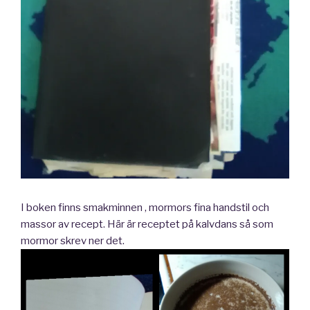
I boken finns smakminnen , mormors fina handstil och
massor av recept. Här är receptet på kalvdans så som
mormor skrev ner det.