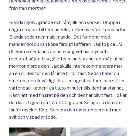
Råmjölkspannkaka, kalvdans, med ostkakesmak, recept
från min mormor
Blanda mjölk , grädde och råmjölk och socker. Droppa i
några droppar bittermandelolja, eller riv två bittermandlar.
Blanda sedan ner mald mandel. Det fungerar med
mandelmjöl du kan köpa färdigt i affären . Jag tog ca 1/2
dl . Som ni ser fanns det inte angivet hur mycket i
receptet så jag fick gå efter minnet av hur den såg ut när
mormor gjorde den . Jag skulle inte rekommendera mer
än en dl, den för den får inte bli för fast. Sedan häller du
smeten , den är väldigt lös , i en ugnsfast form och ställer i
vattenbad i ugnen i ca tjugo minuter tills den har stannat.
Känn lätt med fingret på den och den har blivit fast… då är
den klar . Ugnen på 175-200 grader. Se upp så den inte
får för mycket färg . Servera den rumstempererad med
sylt och vispad grädde.