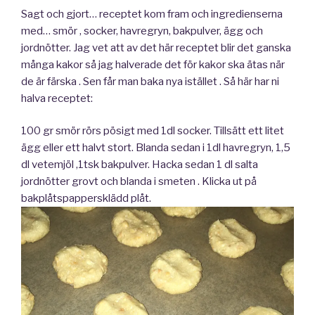
Sagt och gjort… receptet kom fram och ingredienserna
med… smör , socker, havregryn, bakpulver, ägg och
jordnötter. Jag vet att av det här receptet blir det ganska
många kakor så jag halverade det för kakor ska ätas när
de är färska . Sen får man baka nya istället . Så här har ni
halva receptet:
100 gr smör rörs pösigt med 1dl socker. Tillsätt ett litet
ägg eller ett halvt stort. Blanda sedan i 1dl havregryn, 1,5
dl vetemjöl ,1tsk bakpulver. Hacka sedan 1 dl salta
jordnötter grovt och blanda i smeten . Klicka ut på
bakplåtspappersklädd plåt.