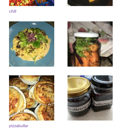
chili
pizzabullar