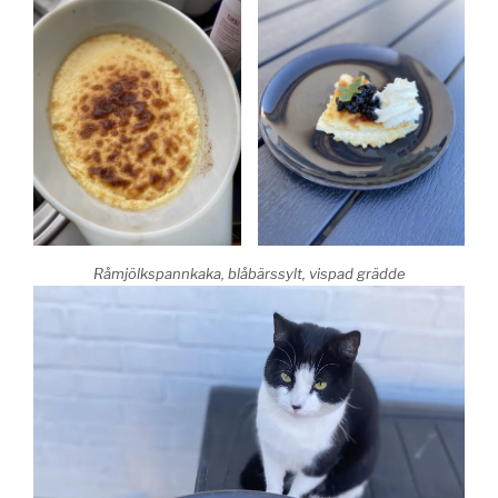
Råmjölkspannkaka, blåbärssylt, vispad grädde