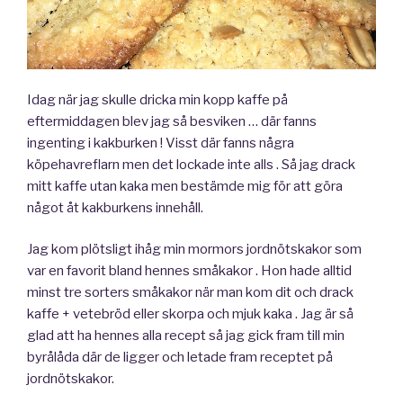
Idag när jag skulle dricka min kopp kaffe på
eftermiddagen blev jag så besviken … där fanns
ingenting i kakburken ! Visst där fanns några
köpehavreflarn men det lockade inte alls . Så jag drack
mitt kaffe utan kaka men bestämde mig för att göra
något åt kakburkens innehåll.
Jag kom plötsligt ihåg min mormors jordnötskakor som
var en favorit bland hennes småkakor . Hon hade alltid
minst tre sorters småkakor när man kom dit och drack
kaffe + vetebröd eller skorpa och mjuk kaka . Jag är så
glad att ha hennes alla recept så jag gick fram till min
byrålåda där de ligger och letade fram receptet på
jordnötskakor.