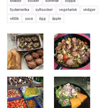
snabbt
socker
sommar
soppa
Sydamerika
syltsocker
vegetarisk
vinäger
vitlök
yuca
ägg
äpple