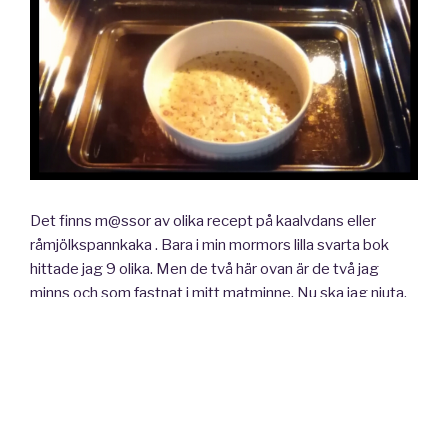
Det finns m@ssor av olika recept på kaalvdans eller
råmjölkspannkaka . Bara i min mormors lilla svarta bok
hittade jag 9 olika. Men de två här ovan är de två jag
minns och som fastnat i mitt matminne. Nu ska jag njuta.