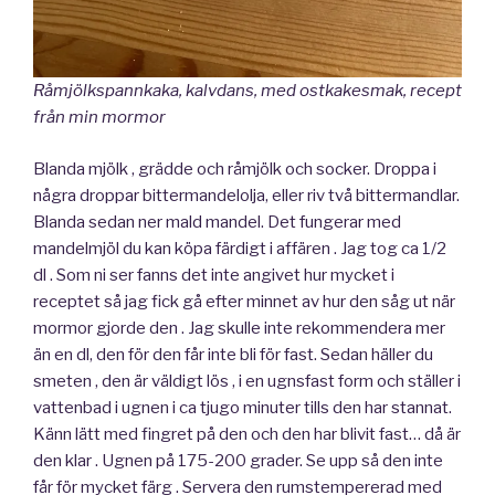
Råmjölkspannkaka, kalvdans, med ostkakesmak, recept
från min mormor
Blanda mjölk , grädde och råmjölk och socker. Droppa i
några droppar bittermandelolja, eller riv två bittermandlar.
Blanda sedan ner mald mandel. Det fungerar med
mandelmjöl du kan köpa färdigt i affären . Jag tog ca 1/2
dl . Som ni ser fanns det inte angivet hur mycket i
receptet så jag fick gå efter minnet av hur den såg ut när
mormor gjorde den . Jag skulle inte rekommendera mer
än en dl, den för den får inte bli för fast. Sedan häller du
smeten , den är väldigt lös , i en ugnsfast form och ställer i
vattenbad i ugnen i ca tjugo minuter tills den har stannat.
Känn lätt med fingret på den och den har blivit fast… då är
den klar . Ugnen på 175-200 grader. Se upp så den inte
får för mycket färg . Servera den rumstempererad med