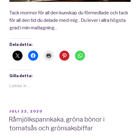
Tack mormor för all den kunskap du förmedlade och tack
för all den tid du delade med mig . Du lever i allra högsta
grad i min matlagning .
Dela detta:
Gilla detta:
Laddar in …
PUBLICERAT
JULI 22, 2020
Råmjölkspannkaka, gröna bönor i
tomatsås och grönsaksbiffar