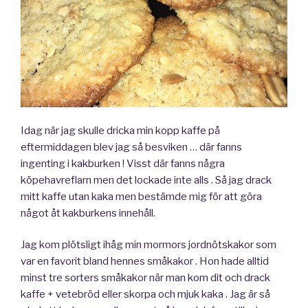
Idag när jag skulle dricka min kopp kaffe på
eftermiddagen blev jag så besviken … där fanns
ingenting i kakburken ! Visst där fanns några
köpehavreflarn men det lockade inte alls . Så jag drack
mitt kaffe utan kaka men bestämde mig för att göra
något åt kakburkens innehåll.
Jag kom plötsligt ihåg min mormors jordnötskakor som
var en favorit bland hennes småkakor . Hon hade alltid
minst tre sorters småkakor när man kom dit och drack
kaffe + vetebröd eller skorpa och mjuk kaka . Jag är så