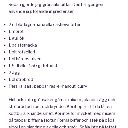
Sedan gjorde jag grönsaksbiffar. Den här gången
använde jag följande ingredienser .
2 dl blötlagda naturella cashewnötter
1 morot
1 gul lök
1 palsternacka
1 bit rotselleri
1 dl hårdost riven
1,5 dl eller 150 gr fetaost
2 ägg
1 dl ströbröd
Persilja, salt , peppar, ras-el-hanout, curry
Finhacka alla grönsaker gärna i mixern , blanda i ägg och
ströbröd och ost och kryddor. Kör ihop allt till du får en
köttbullsliknande smet. Kör inte för mycket med mixern
då tappar biffarna textur. Forma biffar och stek på båda
sidor i en blandning av olja och smör . Snåla inte på fettet .