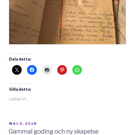
Dela detta:
Gilla detta:
Laddar in …
PUBLICERAT
MAJ 5, 2018
Gammal goding och ny skapelse