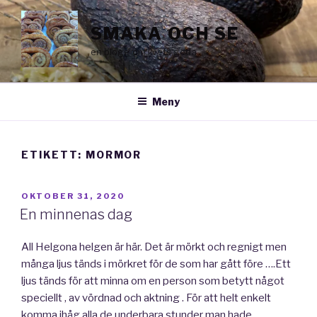
Hoppa
till
SMAKA OCH SE
innehåll
en blogg om livets goda
Meny
ETIKETT:
MORMOR
PUBLICERAT
OKTOBER 31, 2020
En minnenas dag
All Helgona helgen är här. Det är mörkt och regnigt men
många ljus tänds i mörkret för de som har gått före ….Ett
ljus tänds för att minna om en person som betytt något
speciellt , av vördnad och aktning . För att helt enkelt
komma ihåg alla de underbara stunder man hade