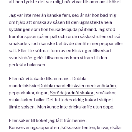
att hon tyckte det var roligt när vi var tillsammans i köket .
Jag var inte mer än kanske fem, sex år när hon bad mig
om hjälp att smaka av såsen till den ugnsstekta hela
kycklingen som hon brukade bjuda på ibland. Jag stod
framför spisen på en pall och rörde i såskastrullen och så
smakade vi och kanske behövde den lite mer peppar eller
salt. Eller lite sötma i form av en klick egentillverkad
svartvinbärsgelé. Tillsammans kom vi fram till den
perfekta balansen .
Eller när vi bakade tillsammans . Dubbla
mandelbiskvier
Dubbla mandelbiskvier med smörkräm
,
pepparkakor, ringar ,
Spröda jordnötskakor
, småkakor,
mjuka kakor, bullar. Det fattades aldrig kakor i skåpet
jämte spisen . Man kunde inte dricka kaffe utan dopp.
Eller saker till köket jag fått från henne .
Konserveringsapparaten , köksassistenten, knivar, skålar