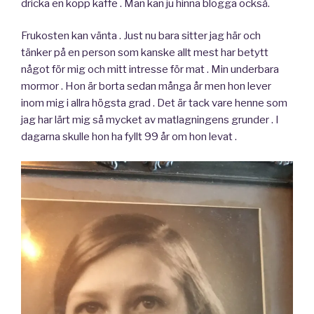
dricka en kopp kaffe . Man kan ju hinna blogga också.
Frukosten kan vänta . Just nu bara sitter jag här och
tänker på en person som kanske allt mest har betytt
något för mig och mitt intresse för mat . Min underbara
mormor . Hon är borta sedan många år men hon lever
inom mig i allra högsta grad . Det är tack vare henne som
jag har lärt mig så mycket av matlagningens grunder . I
dagarna skulle hon ha fyllt 99 år om hon levat .