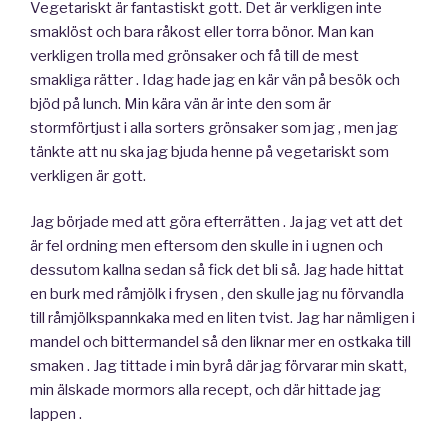
Vegetariskt är fantastiskt gott. Det är verkligen inte
smaklöst och bara råkost eller torra bönor. Man kan
verkligen trolla med grönsaker och få till de mest
smakliga rätter . Idag hade jag en kär vän på besök och
bjöd på lunch. Min kära vän är inte den som är
stormförtjust i alla sorters grönsaker som jag , men jag
tänkte att nu ska jag bjuda henne på vegetariskt som
verkligen är gott.
Jag började med att göra efterrätten . Ja jag vet att det
är fel ordning men eftersom den skulle in i ugnen och
dessutom kallna sedan så fick det bli så. Jag hade hittat
en burk med råmjölk i frysen , den skulle jag nu förvandla
till råmjölkspannkaka med en liten tvist. Jag har nämligen i
mandel och bittermandel så den liknar mer en ostkaka till
smaken . Jag tittade i min byrå där jag förvarar min skatt,
min älskade mormors alla recept, och där hittade jag
lappen .