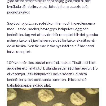
glad att ha hennes alla recept så jag gick fram till min
byrålåda där de ligger och letade fram receptet på
jordnötskakor.
Sagt och gjort… receptet kom fram och ingredienserna
med… smör , socker, havregryn, bakpulver, ägg och
jordnötter. Jag vet att av det här receptet blir det ganska
många kakor så jag halverade det för kakor ska ätas när
de är färska . Sen får man baka nya istället . Så här har ni
halva receptet:
100 gr smör rörs pösigt med 1dl socker. Tillsätt ett litet
ägg eller ett halvt stort. Blanda sedan i 1dl havregryn, 1,5
dl vetemjöl ,1tsk bakpulver. Hacka sedan 1 dl salta
jordnötter grovt och blanda i smeten . Klicka ut på
bakplåtspappersklädd plåt.