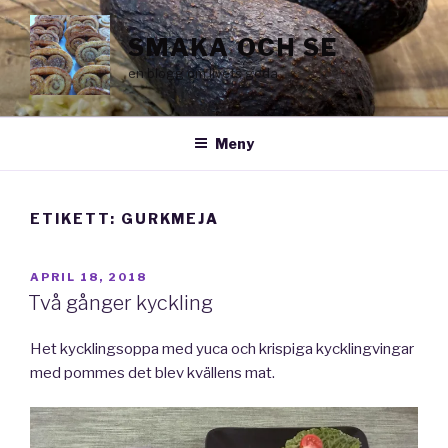
Hoppa
till
SMAKA OCH SE
innehåll
en blogg om livets goda
Meny
ETIKETT:
GURKMEJA
PUBLICERAT
APRIL 18, 2018
Två gånger kyckling
Het kycklingsoppa med yuca och krispiga kycklingvingar
med pommes det blev kvällens mat.