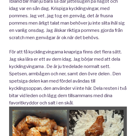
Ibland blir man ju bara så där jättesugen på något och
idag var en sån dag. Krispiga kycklingvingar, med
pommes. Jag vet , jag tog en genväg, det är frusna
pommes men ärligt talat man behöver ju inte slita ihäl sig
en vanlig onsdag. Jag älskar riktiga pommes gjorda från
scratch men genvägar är ok när det behövs.
För att få kycklingvingarna knapriga finns det flera sätt.
Jag ska lära er ett av dem idag. Jag börjar med att dela
kycklingvingarna . De är ju tredelade normalt sett.
Spetsen, armbågen och ner, samt den övre delen . Den
spetsiga delen kan med fördel avändas till
kycklingsoppan, den använder vi inte här. Dela resten i två
bitar vid leden och lägg dem tillsammans med dina
favoritkryddor och salt i en skål.