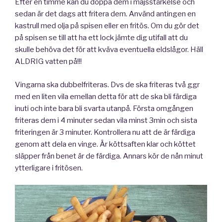
Efter en timme kan du doppa dem i majsstärkelse och
sedan är det dags att fritera dem. Använd antingen en
kastrull med olja på spisen eller en fritös. Om du gör det
på spisen se till att ha ett lock jämte dig utifall att du
skulle behöva det för att kväva eventuella eldslågor. Häll
ALDRIG vatten på!!!
Vingarna ska dubbelfriteras. Dvs de ska friteras två ggr
med en liten vila emellan detta för att de ska bli färdiga
inuti och inte bara bli svarta utanpå. Första omgången
friteras dem i 4 minuter sedan vila minst 3min och sista
friteringen är 3 minuter. Kontrollera nu att de är färdiga
genom att dela en vinge. Är köttsaften klar och köttet
släpper från benet är de färdiga. Annars kör de nån minut
ytterligare i fritösen.