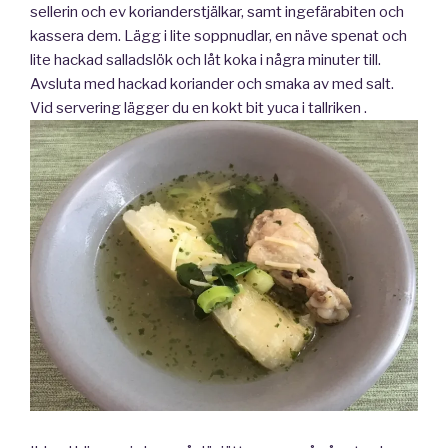
sellerin och ev korianderstjälkar, samt ingefärabiten och
kassera dem. Lägg i lite soppnudlar, en näve spenat och
lite hackad salladslök och låt koka i några minuter till.
Avsluta med hackad koriander och smaka av med salt.
Vid servering lägger du en kokt bit yuca i tallriken .