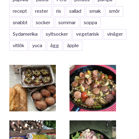
recept
rester
ris
sallad
smak
smör
snabbt
socker
sommar
soppa
Sydamerika
syltsocker
vegetarisk
vinäger
vitlök
yuca
ägg
äpple