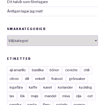
Ett halvår som företagare
Äntligen lagar jag mat!
SMAKKATEGORIER
smakkategorier
ETIKETTER
ají amarillo
basilika
bönor
ceviche
chili
citron
dill
enkelt
frukost
grönsaker
ingefära
kaffe
kanel
koriander
kyckling
lax
lök
majs
mandel
mixa
olja
ost
paprika
pasta
Peru
potatis
pumpa