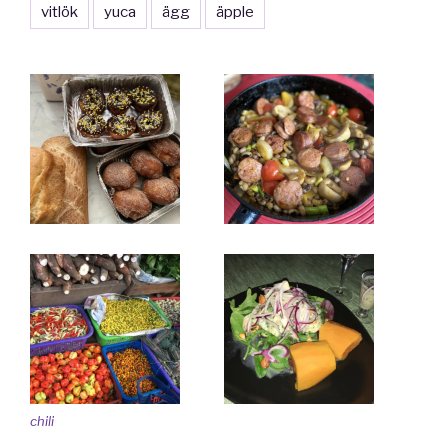
vitlök
yuca
ägg
äpple
chili