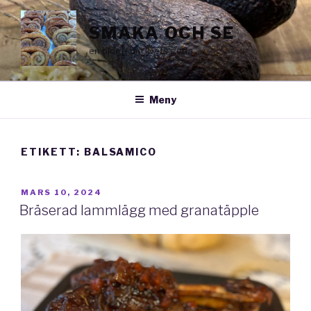
Hoppa
till
SMAKA OCH SE
innehåll
en blogg om livets goda
Meny
ETIKETT:
BALSAMICO
PUBLICERAT
MARS 10, 2024
Bräserad lammlägg med granatäpple