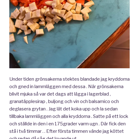
Under tiden grönsakerna stektes blandade jag kryddorna
och gned in lammläggen med dessa . När grönsakerna
blivit mjuka så var det dags att lägga i lagerblad ,
granatäpplesirap , buljong och vin och balsamico och
deglasera grytan . Jag lät det koka upp och la sedan
tillbaka lammläggen och alla kryddorna . Satte på ett lock
och ställde in den i en 175grader varm ugn . Där fick den
stå i två timmar . . Efter första timmen vände jag köttet
och redan då såg det lovande ut .