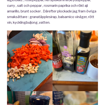
curry , salt och peppar , rosmarin paprika och rökt aji
amarillo, brunt socker . Därefter plockade jag fram övriga
smaksättare : granatäpplesirap, balsamico vinäger, rött
vin, kycklingbuljong ,vatten.