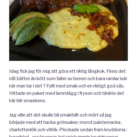
Idag fick jag för mig att göra ett riktig långkok. Finns det
nåt bättre än kött som faller av benen och bara ramlar isär
när man tar i det ? Fyllt med smak och en riktigt god sås.
Hittade en paket med lammlägg i frysen och tänkte det
här blir smaskens.
Jag ville att det skulle bli smakfullt och mört så jag
började med att hacka grönsaker: morot palsternacka ,
charlottenlök och vitlök. Plockade sedan fram kryddorna :
lagerblad. , rosépeppar, hel spiskummin,kryddpeppar,