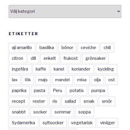
smakkategorier
ETIKETTER
ají amarillo
basilika
bönor
ceviche
chili
citron
dill
enkelt
frukost
grönsaker
ingefära
kaffe
kanel
koriander
kyckling
lax
lök
majs
mandel
mixa
olja
ost
paprika
pasta
Peru
potatis
pumpa
recept
rester
ris
sallad
smak
smör
snabbt
socker
sommar
soppa
Sydamerika
syltsocker
vegetarisk
vinäger