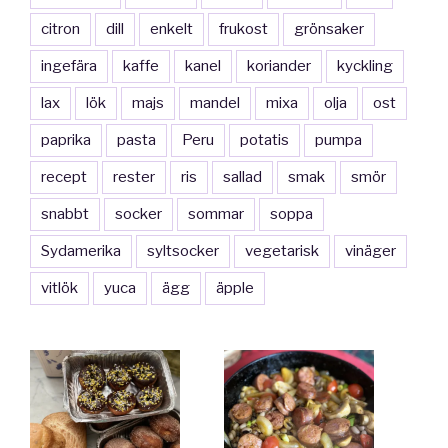
citron
dill
enkelt
frukost
grönsaker
ingefära
kaffe
kanel
koriander
kyckling
lax
lök
majs
mandel
mixa
olja
ost
paprika
pasta
Peru
potatis
pumpa
recept
rester
ris
sallad
smak
smör
snabbt
socker
sommar
soppa
Sydamerika
syltsocker
vegetarisk
vinäger
vitlök
yuca
ägg
äpple