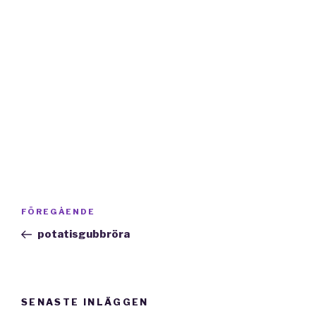
Inläggsnavigering
Föregående
FÖREGÅENDE
inlägg
potatisgubbröra
SENASTE INLÄGGEN