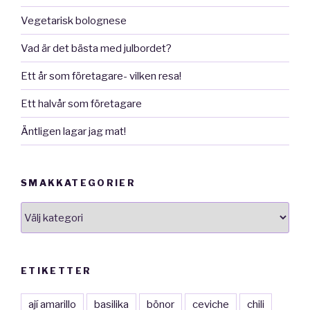
Vegetarisk bolognese
Vad är det bästa med julbordet?
Ett år som företagare- vilken resa!
Ett halvår som företagare
Äntligen lagar jag mat!
SMAKKATEGORIER
smakkategorier
ETIKETTER
ají amarillo
basilika
bönor
ceviche
chili